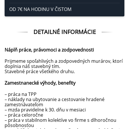
OD 7€ NA HODINU V ČISTOM
DETAILNÉ INFORMÁCIE
Náplň práce, právomoci a zodpovednosti
Prijmeme spoľahlivých a zodpovedných murárov, ktorí
doplnia náš stavebný tím.
Stavebné práce všetkého druhu.
Zamestnanecké výhody, benefity
– práca na TPP
– náklady na ubytovanie a cestovanie hradené
zamestnávateľom
– mzda pravidelne k 30. dňu v mesiaci
– práca celoročne
– práca v stabilnom kolektíve vo firme s dlhoročnou
pôsobnosťou