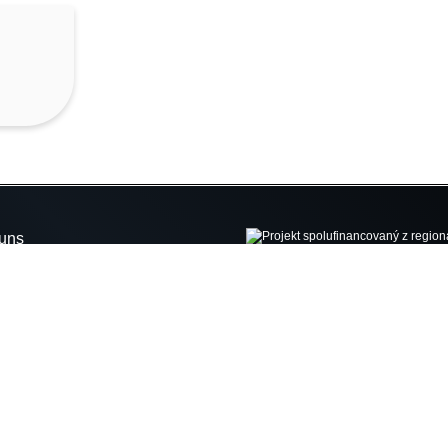
uns
renzen
ere
Projekt spolufinancovaný z regionál
r Team
príspevku v rámci implementácie Ak
angebot
plánu okresu Svidník
tsmaschinen
kt