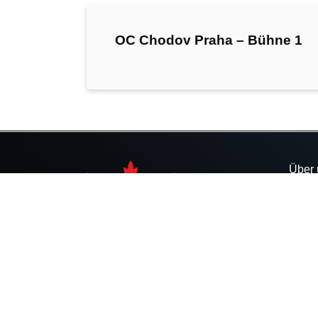
OC Chodov Praha – Bühne 1
Über 
Refe
Karri
Unse
Preis
Arbei
Konta