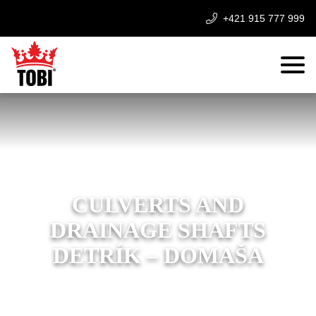
+421 915 777 999
CULVERTS AND
DRAINAGE SHAFTS
DETRÍK – DOMAŠA